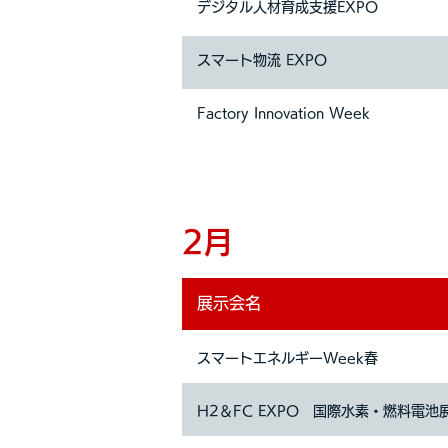
デジタル人材育成支援EXPO
スマート物流 EXPO
Factory Innovation Week
2月
展示会名
スマートエネルギーWeek春
H2＆FC EXPO 国際水素・燃料電池