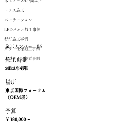
木工ブース4小間以上
トラス施工
パーテーション
LEDパネル施工事例
行灯施工事例
施工ナンバー　06
カラー仕様施工事例
大型サイン設置事例
施工時期
2022年4月
お役立ち情報
場所
東京国際フォーラム
（OEM展）
予算
￥380,000～