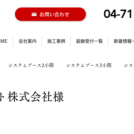
04-71
お問い合わせ
OME
会社案内
施工事例
装飾受付一覧
新着情報
システムブース2小間
システムブース3小間
シス
ス2小間
木工ブース3小間
木工ブース4小間以上
ト株式会社様
ル施工事例
行灯施工事例
カラー仕様施工事例
大