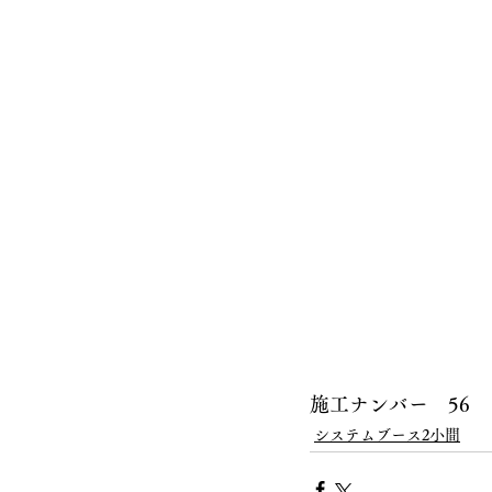
施工ナンバー　56
システムブース2小間