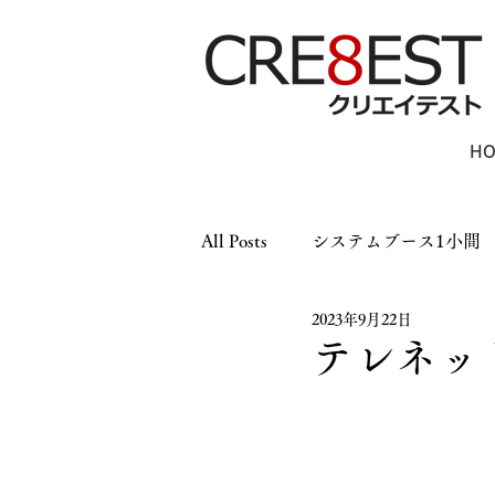
H
All Posts
システムブース1小間
2023年9月22日
木工ブース1小間
木工ブー
テレネッ
パーテーション
LEDパネ