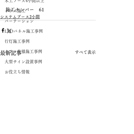
木工ブース4小間以上
施工ナンバー　61
トラス施工
システムブース2小間
パーテーション
LEDパネル施工事例
行灯施工事例
カラー仕様施工事例
すべて表示
最新記事
大型サイン設置事例
お役立ち情報