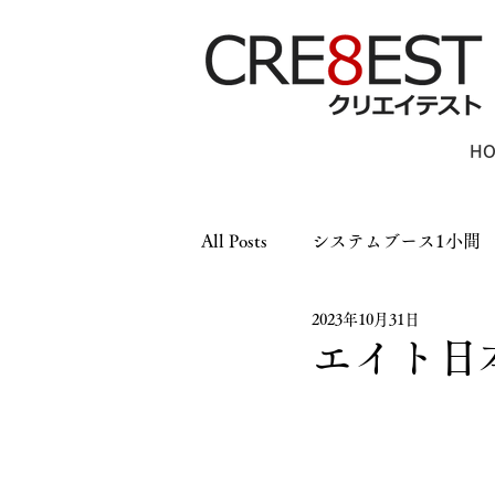
H
All Posts
システムブース1小間
2023年10月31日
木工ブース1小間
木工ブー
エイト日
パーテーション
LEDパネ