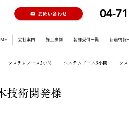
04-71
お問い合わせ
OME
会社案内
施工事例
装飾受付一覧
新着情報
システムブース2小間
システムブース3小間
シス
ス2小間
木工ブース3小間
木工ブース4小間以上
本技術開発様
ル施工事例
行灯施工事例
カラー仕様施工事例
大