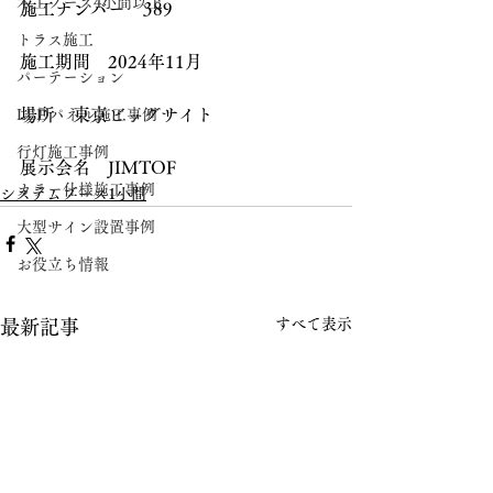
木工ブース4小間以上
施工ナンバー　389
トラス施工
施工期間　2024年11月
パーテーション
場所　東京ビッグサイト
LEDパネル施工事例
行灯施工事例
展示会名　JIMTOF
カラー仕様施工事例
システムブース1小間
大型サイン設置事例
お役立ち情報
すべて表示
最新記事