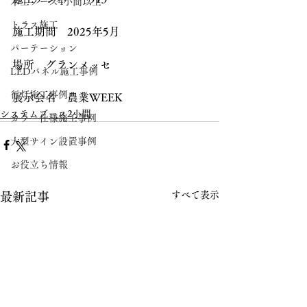
木工ブース4小間以上
トラス施工
施工期間　2025年5月
パーテーション
場所　グランメッセ
LEDパネル施工事例
行灯施工事例
展示会名　農業WEEK
システムブース2小間
カラー仕様施工事例
大型サイン設置事例
お役立ち情報
すべて表示
最新記事