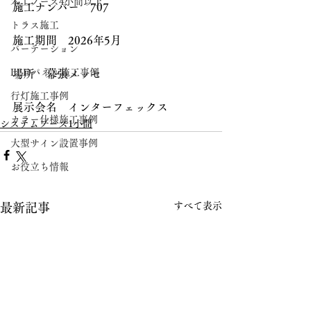
木工ブース4小間以上
施工ナンバー　707
トラス施工
施工期間　2026年5月
パーテーション
LEDパネル施工事例
場所　幕張メッセ
行灯施工事例
展示会名　インターフェックス
カラー仕様施工事例
システムブース1小間
大型サイン設置事例
お役立ち情報
すべて表示
最新記事