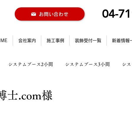
04-71
お問い合わせ
OME
会社案内
施工事例
装飾受付一覧
新着情報
システムブース2小間
システムブース3小間
シス
ス2小間
木工ブース3小間
木工ブース4小間以上
士.com様
ル施工事例
行灯施工事例
カラー仕様施工事例
大