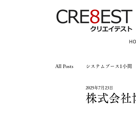
H
All Posts
システムブース1小間
2025年7月23日
木工ブース1小間
木工ブー
株式会社博
パーテーション
LEDパネ