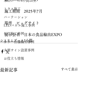
木工ブース4小間以上
トラス施工
施工期間　2025年7月
パーテーション
場所　ビッグサイト
LEDパネル施工事例
行灯施工事例
展示会名　日本の食品輸出EXPO
システムブース1小間
カラー仕様施工事例
大型サイン設置事例
お役立ち情報
すべて表示
最新記事