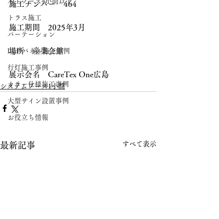
木工ブース4小間以上
施工ナンバー　464
トラス施工
施工期間　2025年3月
パーテーション
場所　産業会館
LEDパネル施工事例
行灯施工事例
展示会名　CareTex One広島
カラー仕様施工事例
システムブース1小間
大型サイン設置事例
お役立ち情報
すべて表示
最新記事