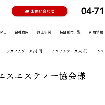
04-71
お問い合わせ
OME
会社案内
施工事例
装飾受付一覧
新着情報
システムブース2小間
システムブース3小間
シス
ス2小間
木工ブース3小間
木工ブース4小間以上
エスエスティー協会様
ル施工事例
行灯施工事例
カラー仕様施工事例
大