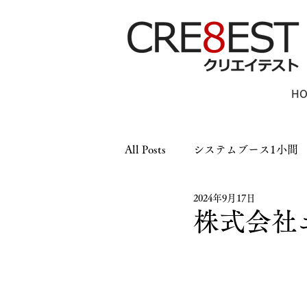
H
All Posts
システムブース1小間
2024年9月17日
木工ブース1小間
木工ブー
株式会社
パーテーション
LEDパネ