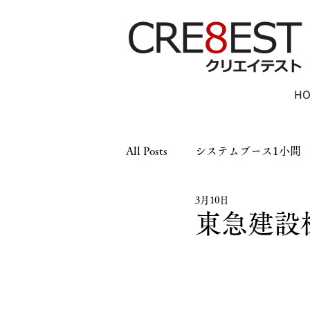
H
All Posts
システムブース1小間
3月10日
木工ブース1小間
木工ブー
東急建設
パーテーション
LEDパネ