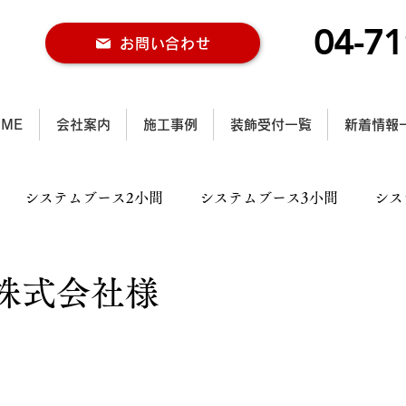
04-71
お問い合わせ
OME
会社案内
施工事例
装飾受付一覧
新着情報
システムブース2小間
システムブース3小間
シス
ス2小間
木工ブース3小間
木工ブース4小間以上
株式会社様
ル施工事例
行灯施工事例
カラー仕様施工事例
大