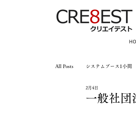
H
All Posts
システムブース1小間
2月4日
木工ブース1小間
木工ブー
一般社団
パーテーション
LEDパネ