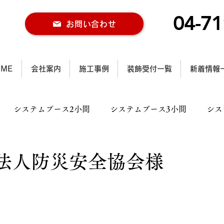
04-71
お問い合わせ
OME
会社案内
施工事例
装飾受付一覧
新着情報
システムブース2小間
システムブース3小間
シス
ス2小間
木工ブース3小間
木工ブース4小間以上
法人防災安全協会様
ル施工事例
行灯施工事例
カラー仕様施工事例
大