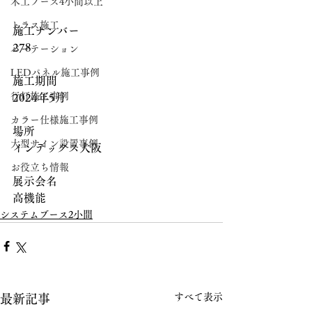
木工ブース4小間以上
トラス施工
施工ナンバー
278
パーテーション
LEDパネル施工事例
施工期間
行灯施工事例
2024年5月
カラー仕様施工事例
場所
大型サイン設置事例
インテックス大阪
お役立ち情報
展示会名
高機能
システムブース2小間
すべて表示
最新記事