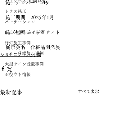
木工ブース4小間以上
施工ナンバー　419
トラス施工
施工期間　2025年1月
パーテーション
施工場所　ビッグサイト
LEDパネル施工事例
行灯施工事例
展示会名　化粧品開発展
カラー仕様施工事例
システムブース3小間
大型サイン設置事例
お役立ち情報
すべて表示
最新記事