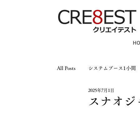
H
All Posts
システムブース1小間
2025年7月1日
木工ブース1小間
木工ブー
スナオジ
パーテーション
LEDパネ