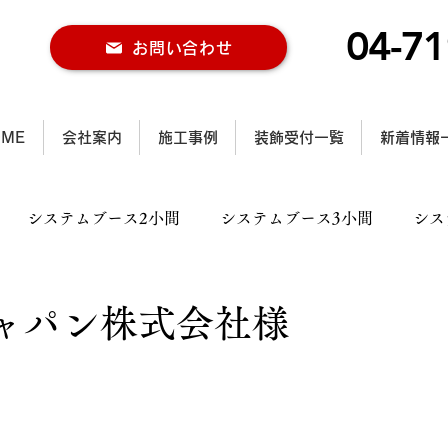
04-71
お問い合わせ
OME
会社案内
施工事例
装飾受付一覧
新着情報
システムブース2小間
システムブース3小間
シス
ス2小間
木工ブース3小間
木工ブース4小間以上
ャパン株式会社様
ル施工事例
行灯施工事例
カラー仕様施工事例
大