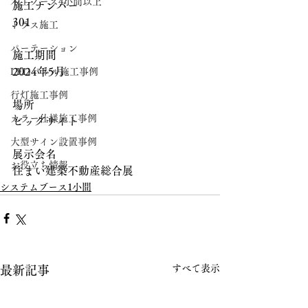
木工ブース4小間以上
施工ナンバー
301
トラス施工
パーテーション
施工期間
2024年5月
LEDパネル施工事例
行灯施工事例
場所
カラー仕様施工事例
ビッグサイト
大型サイン設置事例
展示会名
お役立ち情報
住まい建築不動産総合展
システムブース1小間
すべて表示
最新記事