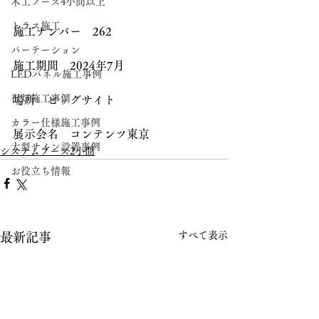
木工ブース4小間以上
トラス施工
施工ナンバー　262
パーテーション
施工期間　2024年7月
LEDパネル施工事例
行灯施工事例
場所　ビッグサイト
カラー仕様施工事例
展示会名　コンテンツ東京
大型サイン設置事例
システムブース2小間
お役立ち情報
すべて表示
最新記事